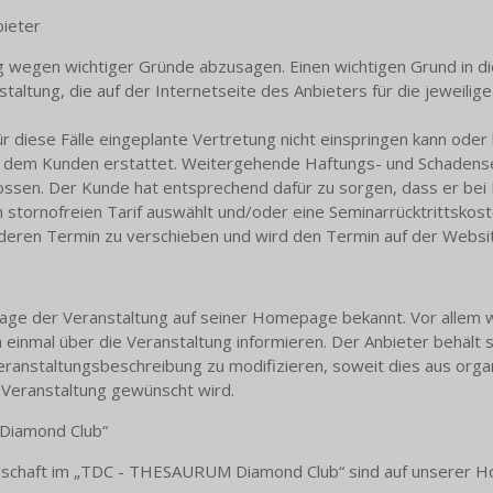
ieter
ng wegen wichtiger Gründe abzusagen. Einen wichtigen Grund in die
altung, die auf der Internetseite des Anbieters für die jeweilig
ür diese Fälle eingeplante Vertretung nicht einspringen kann ode
 dem Kunden erstattet. Weitergehende Haftungs- und Schadenser
ossen. Der Kunde hat entsprechend dafür zu sorgen, dass er bei
 stornofreien Tarif auswählt und/oder eine Seminarrücktrittskost
anderen Termin zu verschieben und wird den Termin auf der Websi
age der Veranstaltung auf seiner Homepage bekannt. Vor allem w
einmal über die Veranstaltung informieren. Der Anbieter behält s
nstaltungsbeschreibung zu modifizieren, soweit dies aus organ
Veranstaltung gewünscht wird.
Diamond Club“
liedschaft im „TDC - THESAURUM Diamond Club“ sind auf unserer 