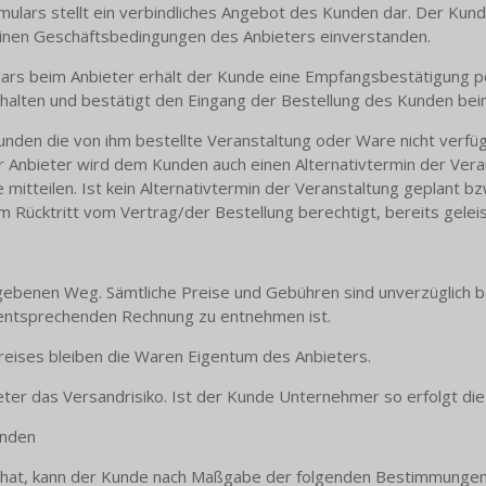
mulars stellt ein verbindliches Angebot des Kunden dar. Der Kund
einen Geschäftsbedingungen des Anbieters einverstanden.
ulars beim Anbieter erhält der Kunde eine Empfangsbestätigung pe
halten und bestätigt den Eingang der Bestellung des Kunden bei
den die von ihm bestellte Veranstaltung oder Ware nicht verfügbar
r Anbieter wird dem Kunden auch einen Alternativtermin der Vera
 mitteilen. Ist kein Alternativtermin der Veranstaltung geplant bzw
m Rücktritt vom Vertrag/der Bestellung berechtigt, bereits gele
gebenen Weg. Sämtliche Preise und Gebühren sind unverzüglich bei
r entsprechenden Rechnung zu entnehmen ist.
preises bleiben die Waren Eigentum des Anbieters.
ieter das Versandrisiko. Ist der Kunde Unternehmer so erfolgt di
unden
t hat, kann der Kunde nach Maßgabe der folgenden Bestimmungen