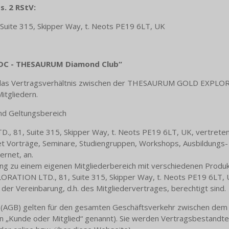
s. 2 RStV:
te 315, Skipper Way, t. Neots PE19 6LT, UK
TDC - THESAURUM Diamond Club“
das Vertragsverhältnis zwischen der THESAURUM GOLD EXPLORAT
tgliedern.
nd Geltungsbereich
1, Suite 315, Skipper Way, t. Neots PE19 6LT, UK, vertreten
tet Vorträge, Seminare, Studiengruppen, Workshops, Ausbildungs
ernet, an.
ang zu einem eigenen Mitgliederbereich mit verschiedenen Produkt
TION LTD., 81, Suite 315, Skipper Way, t. Neots PE19 6LT, U
er Vereinbarung, d.h. des Mitgliedervertrages, berechtigt sind.
(AGB) gelten für den gesamten Geschäftsverkehr zwischen dem A
n „Kunde oder Mitglied“ genannt). Sie werden Vertragsbestandte